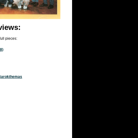
views:
full pieces:
 8)
 Barokthemas