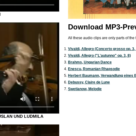
N
Download MP3-Pre
All these audio clips are only parts of the 
Vivaldi, Allegro (Concerto grosso op. 3,
Vivaldi, Allegro ("L'autunno" op. 3, 8)
Brahms, Ungarian Dance
Enescu, Romanian Rhapsodie
Herbert Baumann, Verwandlung eines
Debussy, Claire de Lune
Swetlanow, Melodie
RUSLAN UND LUDMILA