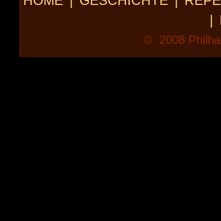
HOME
|
GESCHICHTE
|
REPE
|
© 2008 Philhar