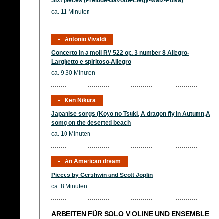
Sixt pieces (Prelude-Gavotte-Elegy-Walz-Polka)
ca. 11 Minuten
Antonio Vivaldi
Concerto in a moll RV 522 op. 3 number 8 Allegro-
Larghetto e spiritoso-Allegro
ca. 9.30 Minuten
Ken Nikura
Japanise songs (Koyo no Tsuki, A dragon fly in Autumn,A
somg on the deserted beach
ca. 10 Minuten
An American dream
Pieces by Gershwin and Scott Joplin
ca. 8 Minuten
ARBEITEN FÜR SOLO VIOLINE UND ENSEMBLE